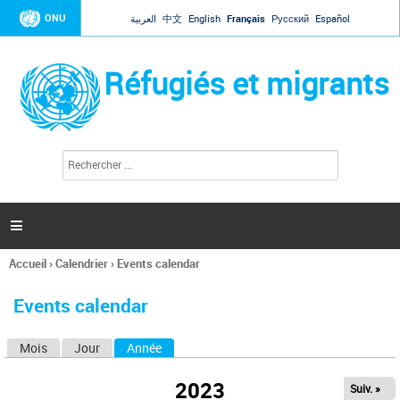
Jump to navigation
ONU
العربية
中文
English
Français
Русский
Español
Réfugiés et migrants
R
F
e
o
c
r
h
e
m
r

u
c
l
h
Accueil
›
Calendrier
›
Events calendar
a
e
Vous
r
i
êtes
r
Events calendar
ici
e
d
Mois
Jour
Année
(onglet actif)
O
e
r
n
e
2023
Suiv. »
g