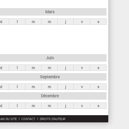
h
e
Mars
r
d
l
m
m
j
v
s
c
h
e
Juin
d
l
m
m
j
v
s
Septembre
d
l
m
m
j
v
s
Décembre
d
l
m
m
j
v
s
AN DU SITE
CONTACT
DROITS D'AUTEUR