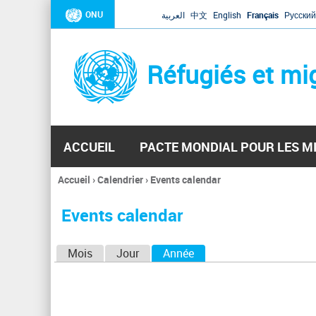
ONU
العربية
中文
English
Français
Русский
Réfugiés et mi
ACCUEIL
PACTE MONDIAL POUR LES M
Accueil
›
Calendrier
›
Events calendar
Vous
êtes
Events calendar
ici
O
Mois
Jour
Année
(onglet actif)
n
g
l