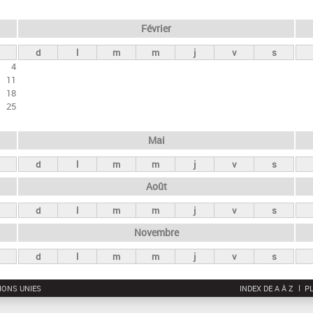
Février
d
l
m
m
j
v
s
4
11
18
25
Mai
d
l
m
m
j
v
s
Août
d
l
m
m
j
v
s
Novembre
d
l
m
m
j
v
s
IONS UNIES
INDEX DE A À Z
PL