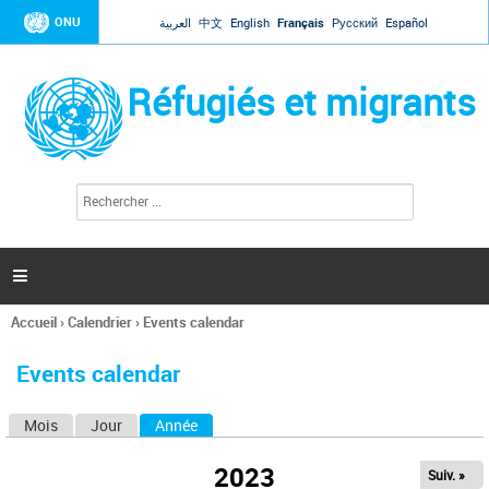
Jump to navigation
ONU
العربية
中文
English
Français
Русский
Español
Réfugiés et migrants
R
F
e
o
c
r
h
e
m
r

u
c
l
h
Accueil
›
Calendrier
›
Events calendar
a
e
Vous
r
i
êtes
r
Events calendar
ici
e
d
Mois
Jour
Année
(onglet actif)
O
e
r
n
e
2023
Suiv. »
g