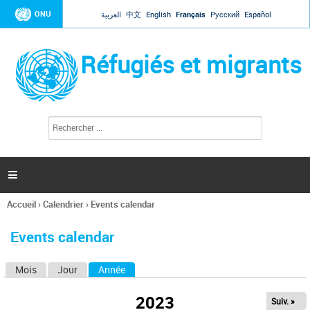
Jump to navigation
ONU
العربية
中文
English
Français
Русский
Español
Réfugiés et migrants
R
F
e
o
c
r
h
e
m
r

u
c
l
h
Accueil
›
Calendrier
›
Events calendar
a
e
Vous
r
i
êtes
r
Events calendar
ici
e
d
Mois
Jour
Année
(onglet actif)
O
e
r
n
e
2023
Suiv. »
g