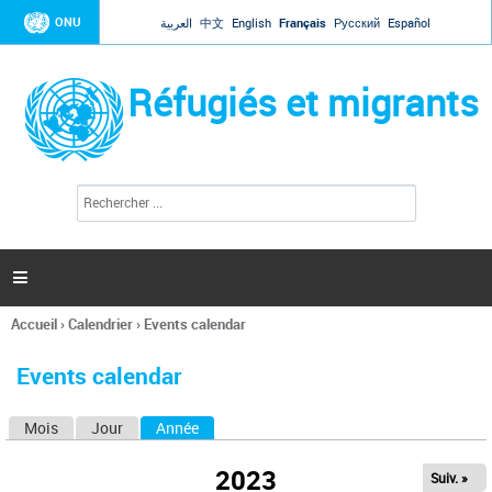
Jump to navigation
ONU
العربية
中文
English
Français
Русский
Español
Réfugiés et migrants
R
F
e
o
c
r
h
e
m
r

u
c
l
h
Accueil
›
Calendrier
›
Events calendar
a
e
Vous
r
i
êtes
r
Events calendar
ici
e
d
Mois
Jour
Année
(onglet actif)
O
e
r
n
e
2023
Suiv. »
g