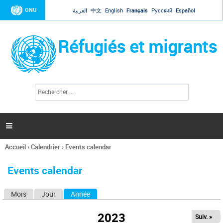
Jump to navigation
ONU
العربية
中文
English
Français
Русский
Español
Réfugiés et migrants
R
F
e
o
c
r
h
e
m
r

u
c
l
h
Accueil
›
Calendrier
›
Events calendar
a
e
Vous
r
i
êtes
r
Events calendar
ici
e
d
Mois
Jour
Année
(onglet actif)
O
e
r
n
e
2023
Suiv. »
g