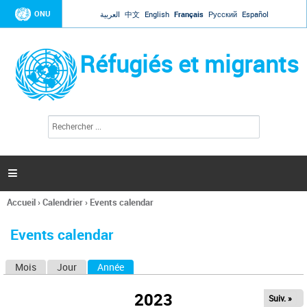
Jump to navigation
ONU
العربية
中文
English
Français
Русский
Español
Réfugiés et migrants
R
F
e
o
c
r
h
e
m
r

u
c
l
h
Accueil
›
Calendrier
›
Events calendar
a
e
Vous
r
i
êtes
r
Events calendar
ici
e
d
Mois
Jour
Année
(onglet actif)
O
e
r
n
e
2023
Suiv. »
g