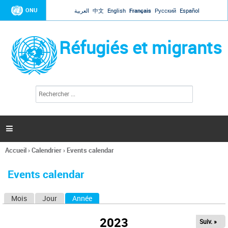
Jump to navigation
ONU
العربية
中文
English
Français
Русский
Español
Réfugiés et migrants
R
F
e
o
c
r
h
e
m
r

u
c
l
h
Accueil
›
Calendrier
›
Events calendar
a
e
Vous
r
i
êtes
r
Events calendar
ici
e
d
Mois
Jour
Année
(onglet actif)
O
e
r
n
e
2023
Suiv. »
g