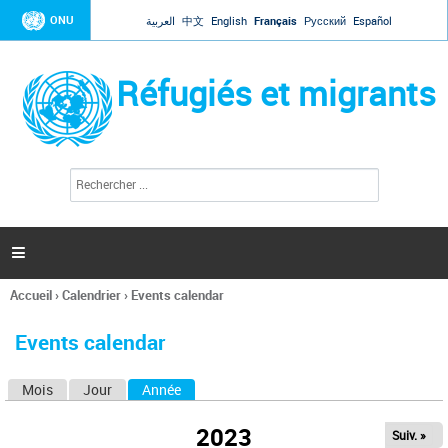
Jump to navigation
ONU
العربية
中文
English
Français
Русский
Español
Réfugiés et migrants
R
F
e
o
c
r
h
e
m
r

u
c
l
h
Accueil
›
Calendrier
›
Events calendar
a
e
Vous
r
i
êtes
r
Events calendar
ici
e
d
Mois
Jour
Année
(onglet actif)
O
e
r
n
e
2023
Suiv. »
g