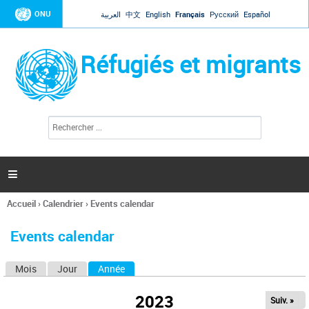
Jump to navigation
ONU
العربية
中文
English
Français
Русский
Español
Réfugiés et migrants
R
F
e
o
c
r
h
e
m
r

u
c
l
h
Accueil
›
Calendrier
›
Events calendar
a
e
Vous
r
i
êtes
r
Events calendar
ici
e
d
Mois
Jour
Année
(onglet actif)
O
e
r
n
e
2023
Suiv. »
g