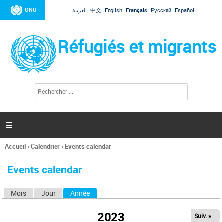
Jump to navigation
ONU
العربية
中文
English
Français
Русский
Español
Réfugiés et migrants
R
F
e
o
c
r
h
e
m
r

u
c
l
h
Accueil
›
Calendrier
›
Events calendar
a
e
Vous
r
i
êtes
r
Events calendar
ici
e
d
Mois
Jour
Année
(onglet actif)
O
e
r
n
e
2023
Suiv. »
g