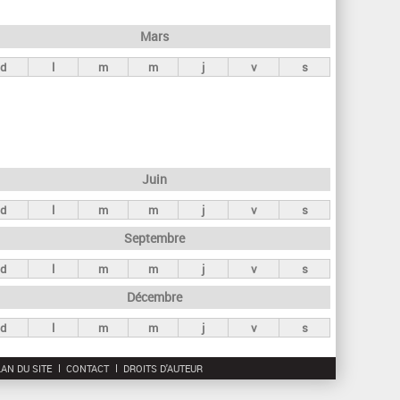
h
e
Mars
r
d
l
m
m
j
v
s
c
h
e
Juin
d
l
m
m
j
v
s
Septembre
d
l
m
m
j
v
s
Décembre
d
l
m
m
j
v
s
AN DU SITE
CONTACT
DROITS D'AUTEUR