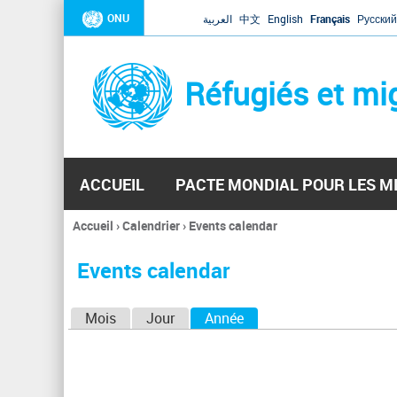
ONU
العربية
中文
English
Français
Русский
Réfugiés et mi
ACCUEIL
PACTE MONDIAL POUR LES M
Accueil
›
Calendrier
›
Events calendar
Vous
êtes
Events calendar
ici
O
Mois
Jour
Année
(onglet actif)
n
g
l