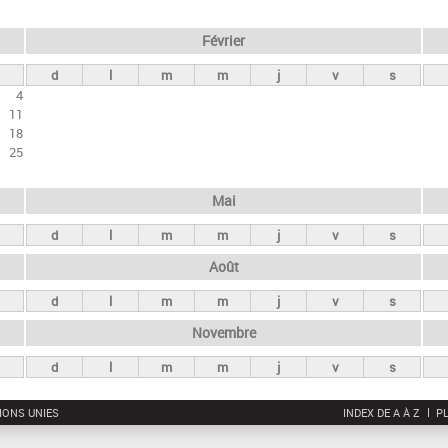
Février
d
l
m
m
j
v
s
4
11
18
25
Mai
d
l
m
m
j
v
s
Août
d
l
m
m
j
v
s
Novembre
d
l
m
m
j
v
s
IONS UNIES
INDEX DE A À Z
PL