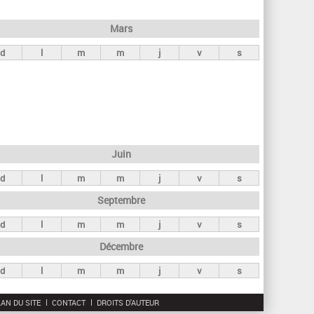
h
e
Mars
r
d
l
m
m
j
v
s
c
h
e
Juin
d
l
m
m
j
v
s
Septembre
d
l
m
m
j
v
s
Décembre
d
l
m
m
j
v
s
AN DU SITE
CONTACT
DROITS D'AUTEUR