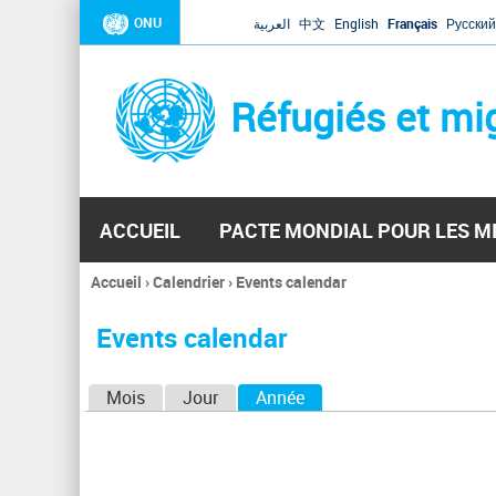
ONU
العربية
中文
English
Français
Русский
Réfugiés et mi
ACCUEIL
PACTE MONDIAL POUR LES M
Accueil
›
Calendrier
›
Events calendar
Vous
êtes
Events calendar
ici
O
Mois
Jour
Année
(onglet actif)
n
g
l