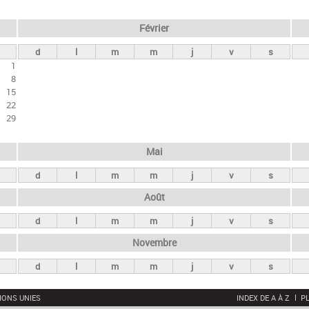
Février
d
l
m
m
j
v
s
1
8
15
22
29
Mai
d
l
m
m
j
v
s
Août
d
l
m
m
j
v
s
Novembre
d
l
m
m
j
v
s
IONS UNIES
INDEX DE A À Z
PL