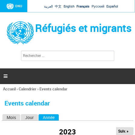
Jump to navigation
ONU
العربية
中文
English
Français
Русский
Español
Réfugiés et migrants
R
F
e
o
c
r
h
e
m
r

u
c
l
h
Accueil
›
Calendrier
›
Events calendar
a
e
Vous
r
i
êtes
r
Events calendar
ici
e
d
Mois
Jour
Année
(onglet actif)
O
e
r
n
e
2023
Suiv. »
g