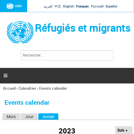
Jump to navigation
ONU
العربية
中文
English
Français
Русский
Español
Réfugiés et migrants
R
F
e
o
c
r
h
e
m
r

u
c
l
h
Accueil
›
Calendrier
›
Events calendar
a
e
Vous
r
i
êtes
r
Events calendar
ici
e
d
Mois
Jour
Année
(onglet actif)
O
e
r
n
e
2023
Suiv. »
g