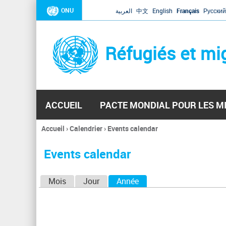
ONU
العربية
中文
English
Français
Русский
Réfugiés et mi
ACCUEIL
PACTE MONDIAL POUR LES M
Accueil
›
Calendrier
›
Events calendar
Vous
êtes
Events calendar
ici
O
Mois
Jour
Année
(onglet actif)
n
g
l