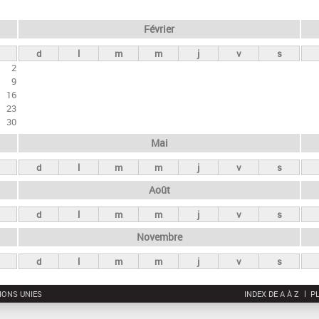
Février
d
l
m
m
j
v
s
2
9
16
23
30
Mai
d
l
m
m
j
v
s
Août
d
l
m
m
j
v
s
Novembre
d
l
m
m
j
v
s
IONS UNIES
INDEX DE A À Z
PL