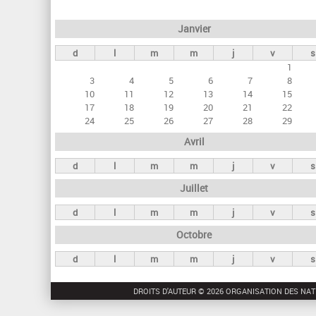
e
Janvier
t
d
l
m
m
j
v
s
s
1
p
3
4
5
6
7
8
r
10
11
12
13
14
15
17
18
19
20
21
22
i
24
25
26
27
28
29
n
Avril
c
d
l
m
m
j
v
s
i
Juillet
p
a
d
l
m
m
j
v
s
u
Octobre
x
d
l
m
m
j
v
s
DROITS D'AUTEUR © 2026 ORGANISATION DES NAT