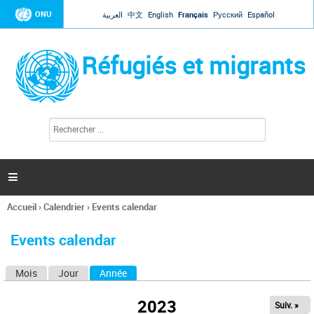
Jump to navigation
ONU
العربية
中文
English
Français
Русский
Español
Réfugiés et migrants
R
F
e
o
c
r
h
e
m
r

u
c
l
h
Accueil
›
Calendrier
›
Events calendar
a
e
Vous
r
i
êtes
r
Events calendar
ici
e
d
Mois
Jour
Année
(onglet actif)
O
e
r
n
e
2023
Suiv. »
g