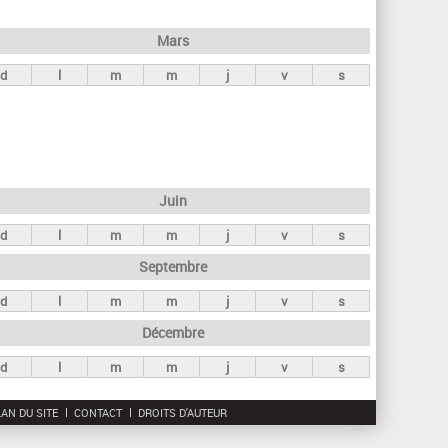
h
e
Mars
r
d
l
m
m
j
v
s
c
h
e
Juin
d
l
m
m
j
v
s
Septembre
d
l
m
m
j
v
s
Décembre
d
l
m
m
j
v
s
AN DU SITE
CONTACT
DROITS D'AUTEUR