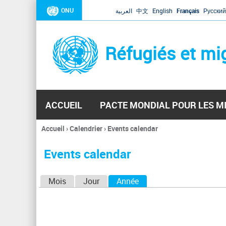
ONU
العربية
中文
English
Français
Русский
Réfugiés et mi
ACCUEIL
PACTE MONDIAL POUR LES M
Accueil
›
Calendrier
›
Events calendar
Vous
êtes
Events calendar
ici
O
Mois
Jour
Année
(onglet actif)
n
g
l