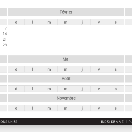
Février
d
l
m
m
j
v
s
7
14
21
28
Mai
d
l
m
m
j
v
s
Août
d
l
m
m
j
v
s
Novembre
d
l
m
m
j
v
s
IONS UNIES
INDEX DE A À Z
PL