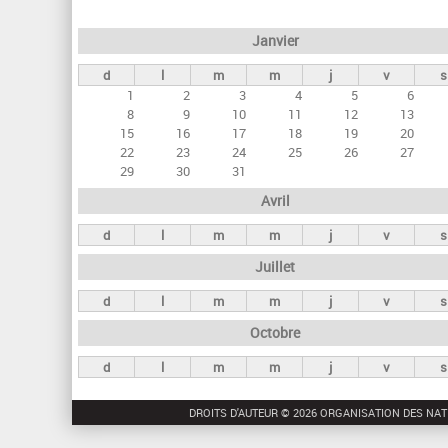
e
Janvier
t
d
l
m
m
j
v
s
s
1
2
3
4
5
6
p
8
9
10
11
12
13
r
15
16
17
18
19
20
22
23
24
25
26
27
i
29
30
31
n
Avril
c
d
l
m
m
j
v
s
i
Juillet
p
a
d
l
m
m
j
v
s
u
Octobre
x
d
l
m
m
j
v
s
DROITS D'AUTEUR © 2026 ORGANISATION DES NAT