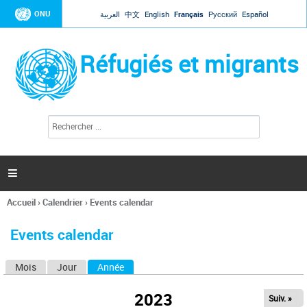
Jump to navigation
ONU
العربية
中文
English
Français
Русский
Español
Réfugiés et migrants
R
F
e
o
c
r
h
e
m
r

u
c
l
h
Accueil
›
Calendrier
›
Events calendar
a
e
Vous
r
i
êtes
r
Events calendar
ici
e
d
Mois
Jour
Année
(onglet actif)
O
e
r
n
e
2023
Suiv. »
g