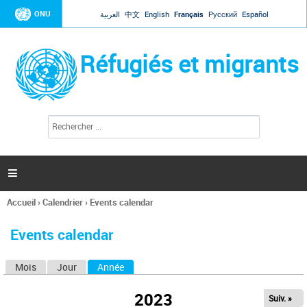
Jump to navigation
ONU
العربية
中文
English
Français
Русский
Español
Réfugiés et migrants
R
F
e
o
c
r
h
e
m
r

u
c
l
h
Accueil
›
Calendrier
›
Events calendar
a
e
Vous
r
i
êtes
r
Events calendar
ici
e
d
Mois
Jour
Année
(onglet actif)
O
e
r
n
e
2023
Suiv. »
g