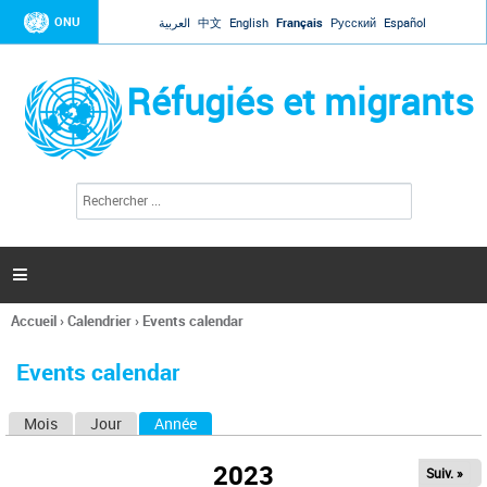
Jump to navigation
ONU
العربية
中文
English
Français
Русский
Español
Réfugiés et migrants
R
F
e
o
c
r
h
e
m
r

u
c
l
h
Accueil
›
Calendrier
›
Events calendar
a
e
Vous
r
i
êtes
r
Events calendar
ici
e
d
Mois
Jour
Année
(onglet actif)
O
e
r
n
e
2023
Suiv. »
g