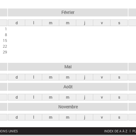
Février
d
l
m
m
j
v
s
1
8
15
22
29
Mai
d
l
m
m
j
v
s
Août
d
l
m
m
j
v
s
Novembre
d
l
m
m
j
v
s
IONS UNIES
INDEX DE A À Z
PL