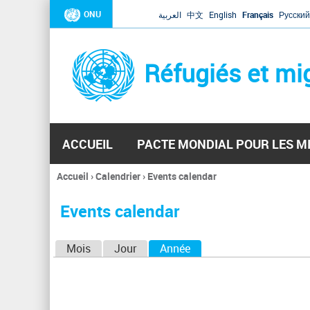
ONU
العربية
中文
English
Français
Русский
Réfugiés et mi
ACCUEIL
PACTE MONDIAL POUR LES M
Accueil
›
Calendrier
›
Events calendar
Vous
êtes
Events calendar
ici
O
Mois
Jour
Année
(onglet actif)
n
g
l