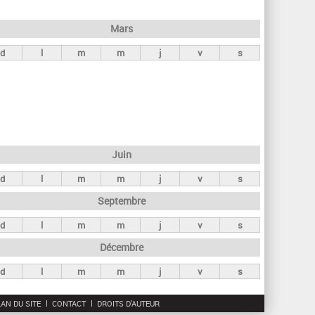
h
e
Mars
r
d
l
m
m
j
v
s
c
h
e
Juin
d
l
m
m
j
v
s
Septembre
d
l
m
m
j
v
s
Décembre
d
l
m
m
j
v
s
AN DU SITE
CONTACT
DROITS D'AUTEUR