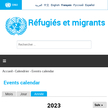
Jump to navigation
ONU
العربية
中文
English
Français
Русский
Español
Réfugiés et migrants
R
F
e
o
c
r
h
e
m
r

u
c
l
h
Accueil
›
Calendrier
›
Events calendar
a
e
Vous
r
i
êtes
r
Events calendar
ici
e
d
Mois
Jour
Année
(onglet actif)
O
e
r
n
e
2023
Suiv. »
g