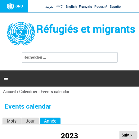
Jump to navigation
ONU
العربية
中文
English
Français
Русский
Español
Réfugiés et migrants
R
F
e
o
c
r
h
e
m
r

u
c
l
h
Accueil
›
Calendrier
›
Events calendar
a
e
Vous
r
i
êtes
r
Events calendar
ici
e
d
Mois
Jour
Année
(onglet actif)
O
e
r
n
e
2023
Suiv. »
g