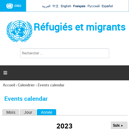
Jump to navigation
ONU
العربية
中文
English
Français
Русский
Español
Réfugiés et migrants
R
F
e
o
c
r
h
e
m
r

u
c
l
h
Accueil
›
Calendrier
›
Events calendar
a
e
Vous
r
i
êtes
r
Events calendar
ici
e
d
Mois
Jour
Année
(onglet actif)
O
e
r
n
e
2023
Suiv. »
g