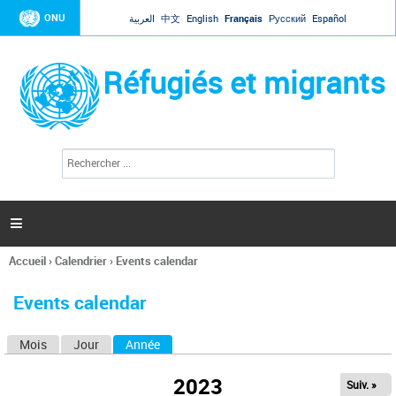
Jump to navigation
ONU
العربية
中文
English
Français
Русский
Español
Réfugiés et migrants
R
F
e
o
c
r
h
e
m
r

u
c
l
h
Accueil
›
Calendrier
›
Events calendar
a
e
Vous
r
i
êtes
r
Events calendar
ici
e
d
Mois
Jour
Année
(onglet actif)
O
e
r
n
e
2023
Suiv. »
g