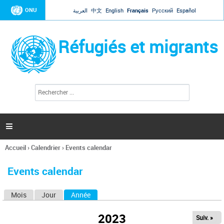
Jump to navigation
ONU
العربية
中文
English
Français
Русский
Español
Réfugiés et migrants
R
F
e
o
c
r
h
e
m
r

u
c
l
h
Accueil
›
Calendrier
›
Events calendar
a
e
Vous
r
i
êtes
r
Events calendar
ici
e
d
Mois
Jour
Année
(onglet actif)
O
e
r
n
e
2023
Suiv. »
g