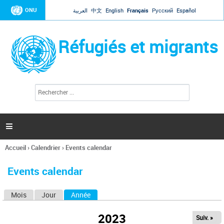
Jump to navigation
ONU
العربية
中文
English
Français
Русский
Español
Réfugiés et migrants
R
F
e
o
c
r
h
e
m
r

u
c
l
h
Accueil
›
Calendrier
›
Events calendar
a
e
Vous
r
i
êtes
r
Events calendar
ici
e
d
Mois
Jour
Année
(onglet actif)
O
e
r
n
e
2023
Suiv. »
g