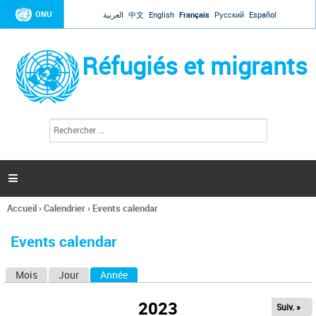
Jump to navigation
ONU
العربية
中文
English
Français
Русский
Español
Réfugiés et migrants
R
F
e
o
c
r
h
e
m
r

u
c
l
h
Accueil
›
Calendrier
›
Events calendar
a
e
Vous
r
i
êtes
r
Events calendar
ici
e
d
Mois
Jour
Année
(onglet actif)
O
e
r
n
e
2023
Suiv. »
g