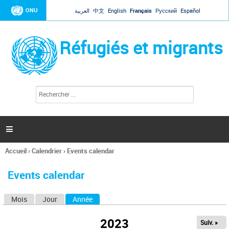
Jump to navigation
ONU
العربية
中文
English
Français
Русский
Español
Réfugiés et migrants
R
F
e
o
c
r
h
e
m
r

u
c
l
h
Accueil
›
Calendrier
›
Events calendar
a
e
Vous
r
i
êtes
r
Events calendar
ici
e
d
Mois
Jour
Année
(onglet actif)
O
e
r
n
e
2023
Suiv. »
g