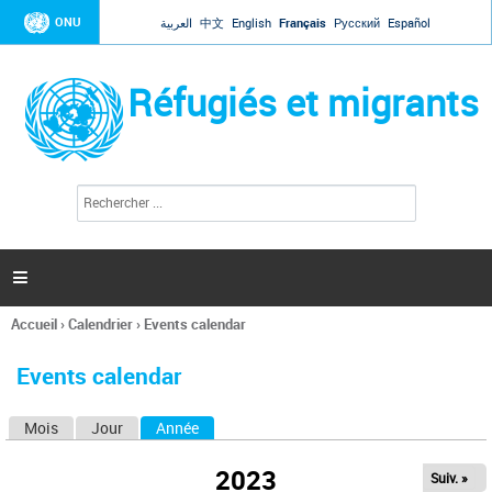
Jump to navigation
ONU
العربية
中文
English
Français
Русский
Español
Réfugiés et migrants
R
F
e
o
c
r
h
e
m
r

u
c
l
h
Accueil
›
Calendrier
›
Events calendar
a
e
Vous
r
i
êtes
r
Events calendar
ici
e
d
Mois
Jour
Année
(onglet actif)
O
e
r
n
e
2023
Suiv. »
g