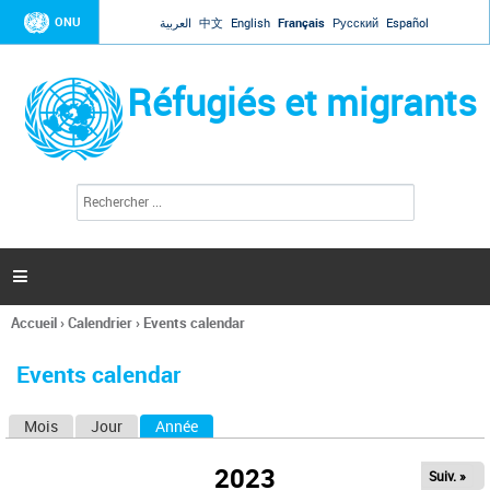
Jump to navigation
ONU
العربية
中文
English
Français
Русский
Español
Réfugiés et migrants
R
F
e
o
c
r
h
e
m
r

u
c
l
h
Accueil
›
Calendrier
›
Events calendar
a
e
Vous
r
i
êtes
r
Events calendar
ici
e
d
Mois
Jour
Année
(onglet actif)
O
e
r
n
e
2023
Suiv. »
g