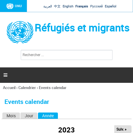
Jump to navigation
ONU
العربية
中文
English
Français
Русский
Español
Réfugiés et migrants
R
F
e
o
c
r
h
e
m
r

u
c
l
h
Accueil
›
Calendrier
›
Events calendar
a
e
Vous
r
i
êtes
r
Events calendar
ici
e
d
Mois
Jour
Année
(onglet actif)
O
e
r
n
e
2023
Suiv. »
g