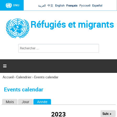
Jump to navigation
ONU
العربية
中文
English
Français
Русский
Español
Réfugiés et migrants
R
F
e
o
c
r
h
e
m
r

u
c
l
h
Accueil
›
Calendrier
›
Events calendar
a
e
Vous
r
i
êtes
r
Events calendar
ici
e
d
Mois
Jour
Année
(onglet actif)
O
e
r
n
e
2023
Suiv. »
g