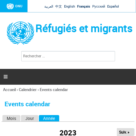
Jump to navigation
ONU
العربية
中文
English
Français
Русский
Español
Réfugiés et migrants
R
F
e
o
c
r
h
e
m
r

u
c
l
h
Accueil
›
Calendrier
›
Events calendar
a
e
Vous
r
i
êtes
r
Events calendar
ici
e
d
Mois
Jour
Année
(onglet actif)
O
e
r
n
e
2023
Suiv. »
g