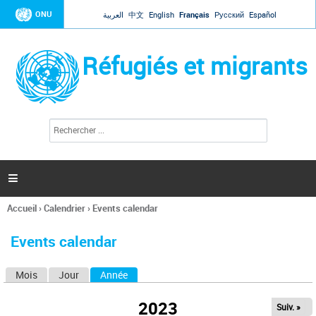
Jump to navigation
ONU
العربية
中文
English
Français
Русский
Español
Réfugiés et migrants
R
F
e
o
c
r
h
e
m
r

u
c
l
h
Accueil
›
Calendrier
›
Events calendar
a
e
Vous
r
i
êtes
r
Events calendar
ici
e
d
Mois
Jour
Année
(onglet actif)
O
e
r
n
e
2023
Suiv. »
g