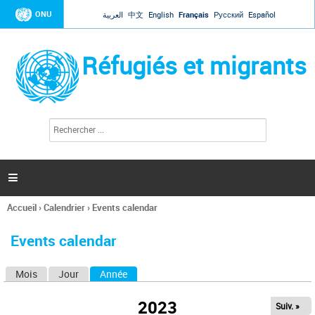
Jump to navigation
ONU
العربية
中文
English
Français
Русский
Español
Réfugiés et migrants
R
F
e
o
c
r
h
e
m
r

u
c
l
h
Accueil
›
Calendrier
›
Events calendar
a
e
Vous
r
i
êtes
r
Events calendar
ici
e
d
Mois
Jour
Année
(onglet actif)
O
e
r
n
e
2023
Suiv. »
g