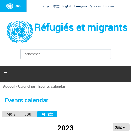
Jump to navigation
ONU
العربية
中文
English
Français
Русский
Español
Réfugiés et migrants
R
F
e
o
c
r
h
e
m
r

u
c
l
h
Accueil
›
Calendrier
›
Events calendar
a
e
Vous
r
i
êtes
r
Events calendar
ici
e
d
Mois
Jour
Année
(onglet actif)
O
e
r
n
e
2023
Suiv. »
g