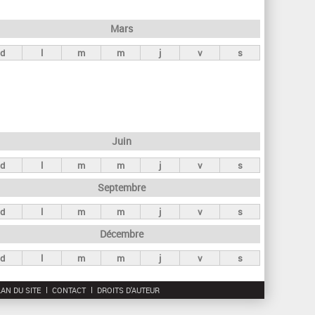
h
e
Mars
r
d
l
m
m
j
v
s
c
h
e
Juin
d
l
m
m
j
v
s
Septembre
d
l
m
m
j
v
s
Décembre
d
l
m
m
j
v
s
AN DU SITE
CONTACT
DROITS D'AUTEUR