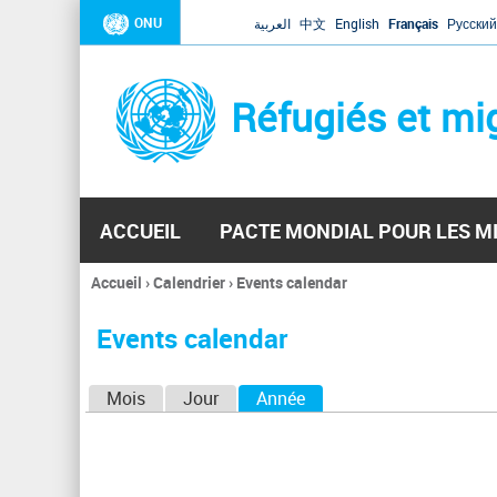
ONU
العربية
中文
English
Français
Русский
Réfugiés et mi
ACCUEIL
PACTE MONDIAL POUR LES M
Accueil
›
Calendrier
›
Events calendar
Vous
êtes
Events calendar
ici
O
Mois
Jour
Année
(onglet actif)
n
g
l