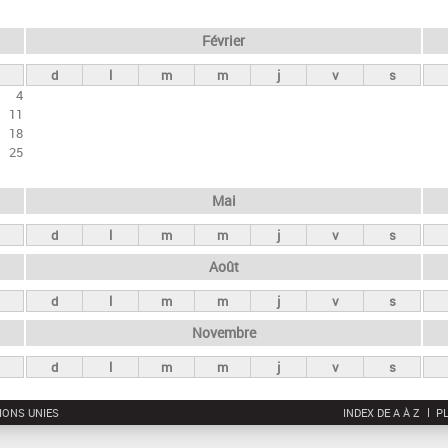
Février
d
l
m
m
j
v
s
4
11
18
25
Mai
d
l
m
m
j
v
s
Août
d
l
m
m
j
v
s
Novembre
d
l
m
m
j
v
s
IONS UNIES
INDEX DE A À Z
PL