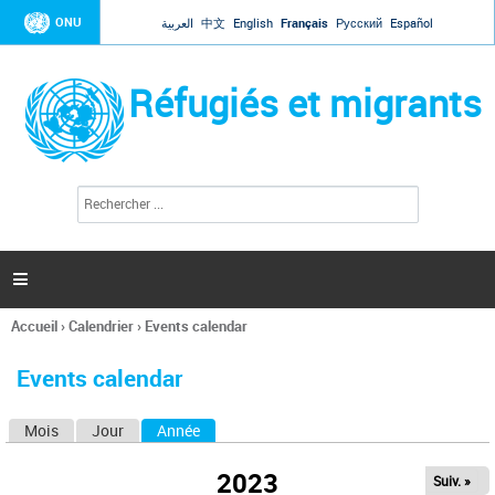
Jump to navigation
ONU
العربية
中文
English
Français
Русский
Español
Réfugiés et migrants
R
F
e
o
c
r
h
e
m
r

u
c
l
h
Accueil
›
Calendrier
›
Events calendar
a
e
Vous
r
i
êtes
r
Events calendar
ici
e
d
Mois
Jour
Année
(onglet actif)
O
e
r
n
e
2023
Suiv. »
g