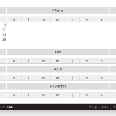
Février
d
l
m
m
j
v
s
4
11
18
25
Mai
d
l
m
m
j
v
s
Août
d
l
m
m
j
v
s
Novembre
d
l
m
m
j
v
s
IONS UNIES
INDEX DE A À Z
PL