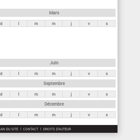
h
e
Mars
r
d
l
m
m
j
v
s
c
h
e
Juin
d
l
m
m
j
v
s
Septembre
d
l
m
m
j
v
s
Décembre
d
l
m
m
j
v
s
AN DU SITE
CONTACT
DROITS D'AUTEUR