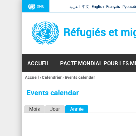
ONU
العربية
中文
English
Français
Русский
Réfugiés et mi
ACCUEIL
PACTE MONDIAL POUR LES M
Accueil
›
Calendrier
›
Events calendar
Vous
êtes
Events calendar
ici
O
Mois
Jour
Année
(onglet actif)
n
g
l