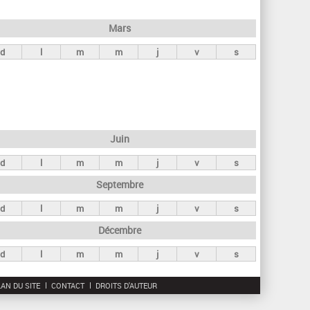
h
e
Mars
r
d
l
m
m
j
v
s
c
h
e
Juin
d
l
m
m
j
v
s
Septembre
d
l
m
m
j
v
s
Décembre
d
l
m
m
j
v
s
AN DU SITE
CONTACT
DROITS D'AUTEUR