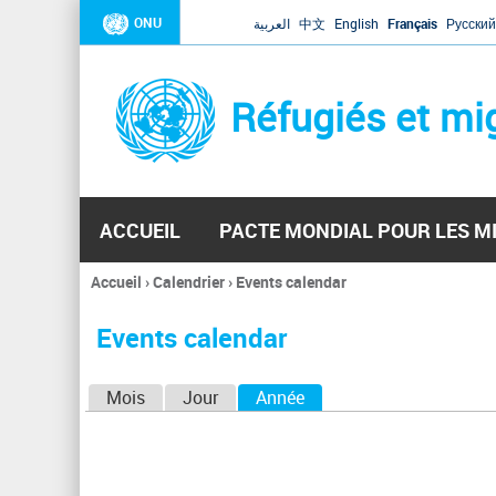
ONU
العربية
中文
English
Français
Русский
Réfugiés et mi
ACCUEIL
PACTE MONDIAL POUR LES M
Accueil
›
Calendrier
›
Events calendar
Vous
êtes
Events calendar
ici
O
Mois
Jour
Année
(onglet actif)
n
g
l