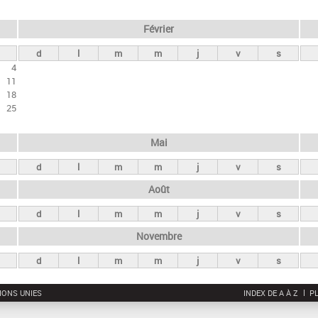
Février
d
l
m
m
j
v
s
4
11
18
25
Mai
d
l
m
m
j
v
s
Août
d
l
m
m
j
v
s
Novembre
d
l
m
m
j
v
s
IONS UNIES
INDEX DE A À Z
PL