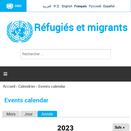
Jump to navigation
ONU
العربية
中文
English
Français
Русский
Español
Réfugiés et migrants
R
F
e
o
c
r
h
e
m
r

u
c
l
h
Accueil
›
Calendrier
›
Events calendar
a
e
Vous
r
i
êtes
r
Events calendar
ici
e
d
Mois
Jour
Année
(onglet actif)
O
e
r
n
e
2023
Suiv. »
g