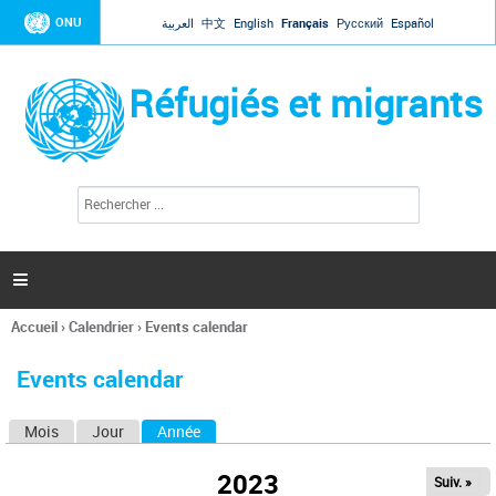
Jump to navigation
ONU
العربية
中文
English
Français
Русский
Español
Réfugiés et migrants
R
F
e
o
c
r
h
e
m
r

u
c
l
h
Accueil
›
Calendrier
›
Events calendar
a
e
Vous
r
i
êtes
r
Events calendar
ici
e
d
Mois
Jour
Année
(onglet actif)
O
e
r
n
e
2023
Suiv. »
g