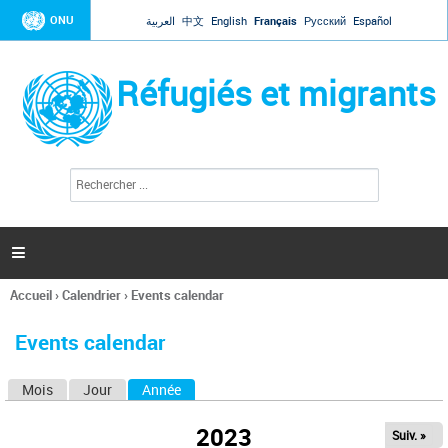
Jump to navigation
ONU
العربية
中文
English
Français
Русский
Español
Réfugiés et migrants
R
F
e
o
c
r
h
e
m
r

u
c
l
h
Accueil
›
Calendrier
›
Events calendar
a
e
Vous
r
i
êtes
r
Events calendar
ici
e
d
Mois
Jour
Année
(onglet actif)
O
e
r
n
e
2023
Suiv. »
g