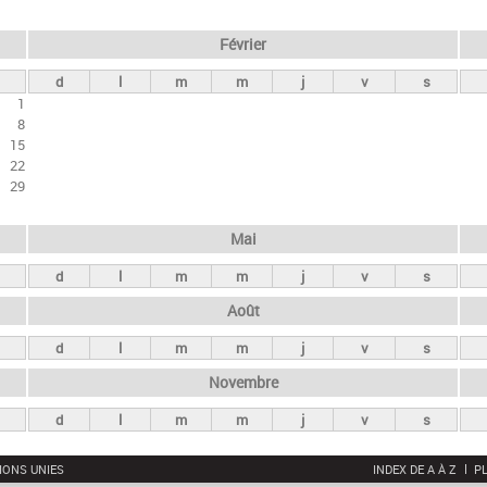
Février
d
l
m
m
j
v
s
1
8
15
22
29
Mai
d
l
m
m
j
v
s
Août
d
l
m
m
j
v
s
Novembre
d
l
m
m
j
v
s
IONS UNIES
INDEX DE A À Z
PL