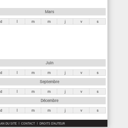
h
e
Mars
r
d
l
m
m
j
v
s
c
h
e
Juin
d
l
m
m
j
v
s
Septembre
d
l
m
m
j
v
s
Décembre
d
l
m
m
j
v
s
AN DU SITE
CONTACT
DROITS D'AUTEUR