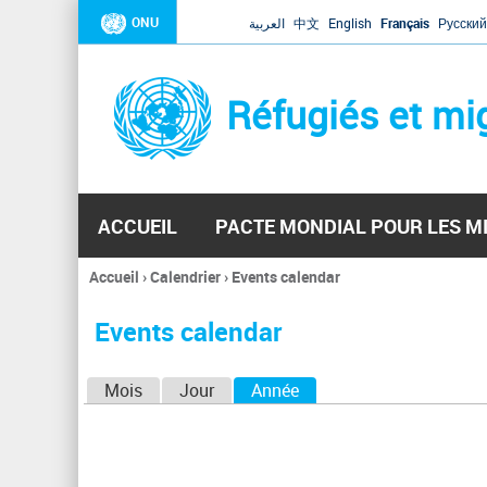
ONU
العربية
中文
English
Français
Русский
Réfugiés et mi
ACCUEIL
PACTE MONDIAL POUR LES M
Accueil
›
Calendrier
›
Events calendar
Vous
êtes
Events calendar
ici
O
Mois
Jour
Année
(onglet actif)
n
g
l