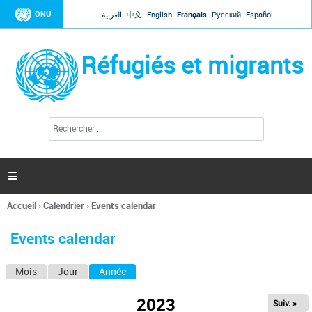
Jump to navigation
ONU
العربية
中文
English
Français
Русский
Español
Réfugiés et migrants
R
F
e
o
c
r
h
e
m
r

u
c
l
h
Accueil
›
Calendrier
›
Events calendar
a
e
Vous
r
i
êtes
r
Events calendar
ici
e
d
Mois
Jour
Année
(onglet actif)
O
e
r
n
e
2023
Suiv. »
g