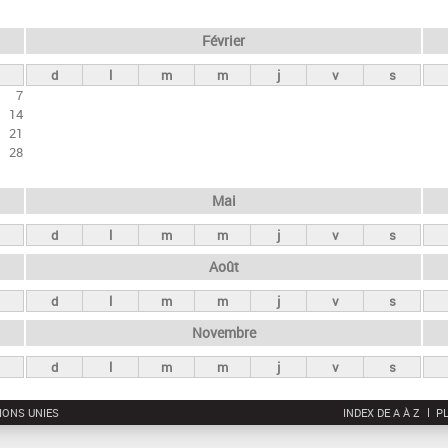
Février
d
l
m
m
j
v
s
7
14
21
28
Mai
d
l
m
m
j
v
s
Août
d
l
m
m
j
v
s
Novembre
d
l
m
m
j
v
s
IONS UNIES
INDEX DE A À Z
PL