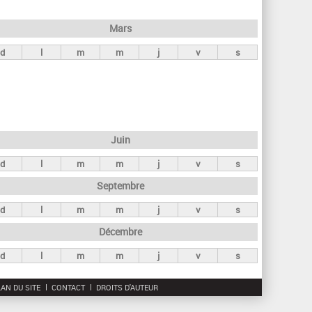
h
e
Mars
r
d
l
m
m
j
v
s
c
h
e
Juin
d
l
m
m
j
v
s
Septembre
d
l
m
m
j
v
s
Décembre
d
l
m
m
j
v
s
AN DU SITE
CONTACT
DROITS D'AUTEUR