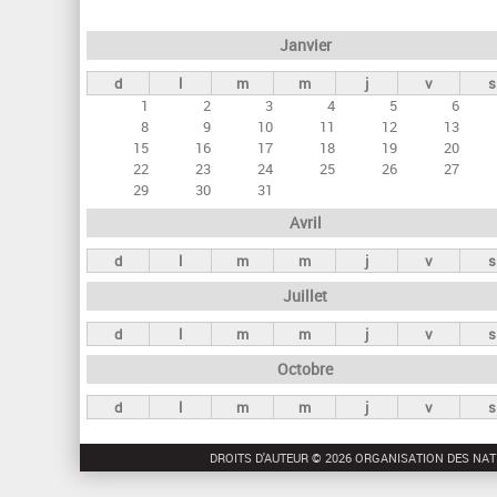
e
Janvier
t
d
l
m
m
j
v
s
s
1
2
3
4
5
6
p
8
9
10
11
12
13
r
15
16
17
18
19
20
22
23
24
25
26
27
i
29
30
31
n
Avril
c
d
l
m
m
j
v
s
i
Juillet
p
a
d
l
m
m
j
v
s
u
Octobre
x
d
l
m
m
j
v
s
DROITS D'AUTEUR © 2026 ORGANISATION DES NAT