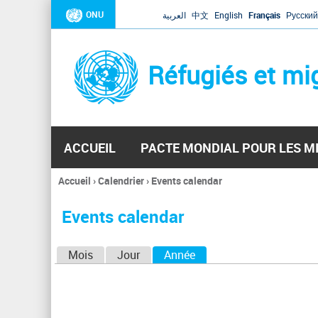
ONU
العربية
中文
English
Français
Русский
Réfugiés et mi
ACCUEIL
PACTE MONDIAL POUR LES M
Accueil
›
Calendrier
›
Events calendar
Vous
êtes
Events calendar
ici
O
Mois
Jour
Année
(onglet actif)
n
g
l