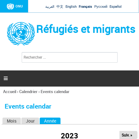
Jump to navigation
ONU
العربية
中文
English
Français
Русский
Español
Réfugiés et migrants
R
F
e
o
c
r
h
e
m
r

u
c
l
h
Accueil
›
Calendrier
›
Events calendar
a
e
Vous
r
i
êtes
r
Events calendar
ici
e
d
Mois
Jour
Année
(onglet actif)
O
e
r
n
e
2023
Suiv. »
g