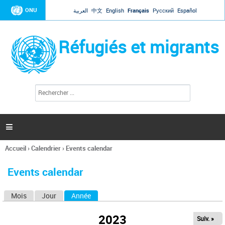
Jump to navigation
ONU
العربية
中文
English
Français
Русский
Español
Réfugiés et migrants
R
F
e
o
c
r
h
e
m
r

u
c
l
h
Accueil
›
Calendrier
›
Events calendar
a
e
Vous
r
i
êtes
r
Events calendar
ici
e
d
Mois
Jour
Année
(onglet actif)
O
e
r
n
e
2023
Suiv. »
g